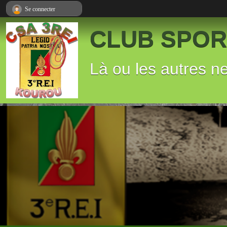
Panneau de gestion des cookies
Se connecter
CLUB SPORT
Là ou les autres n