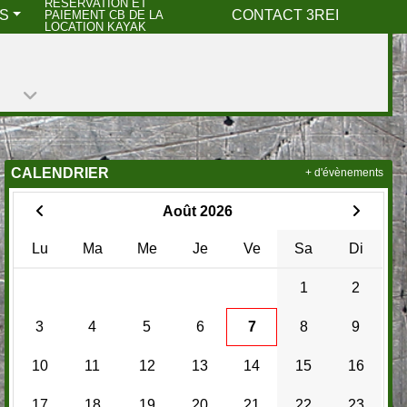
RESERVATION ET
S
CONTACT 3REI
PAIEMENT CB DE LA
LOCATION KAYAK
CALENDRIER
+ d'évènements
Août 2026
Lu
Ma
Me
Je
Ve
Sa
Di
1
2
3
4
5
6
7
8
9
10
11
12
13
14
15
16
17
18
19
20
21
22
23