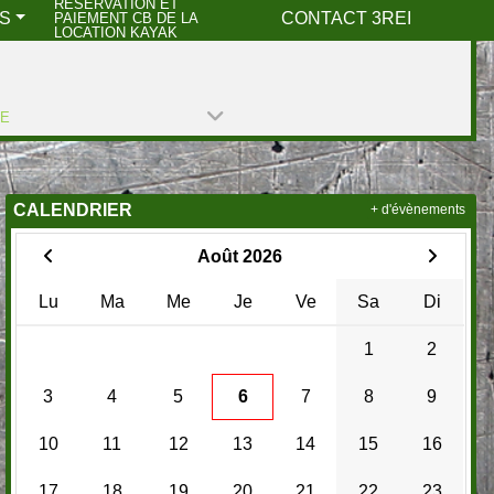
RESERVATION ET
S
CONTACT 3REI
PAIEMENT CB DE LA
LOCATION KAYAK
PE
CALENDRIER
+ d'évènements
Août 2026
Lu
Ma
Me
Je
Ve
Sa
Di
1
2
3
4
5
6
7
8
9
10
11
12
13
14
15
16
17
18
19
20
21
22
23