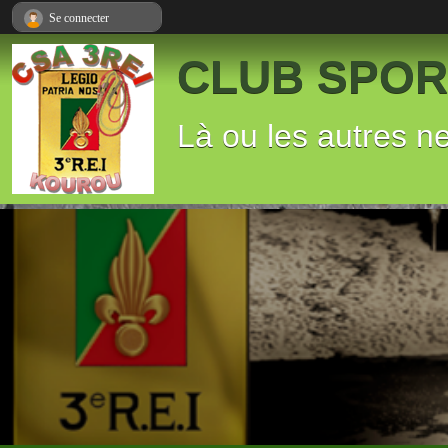
Panneau de gestion des cookies
Se connecter
CLUB SPORT
Là ou les autres n