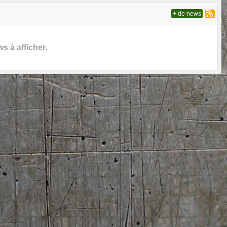
+ de news
 à afficher.