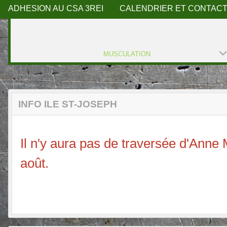
ADHESION AU CSA 3REI
CALENDRIER ET CONTACT
MUSCULATION
INFO ILE ST-JOSEPH
Il n'y aura pas de traversée d'Anne M
août.