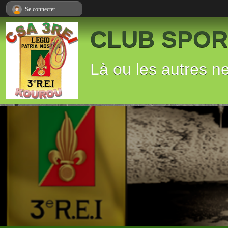
Panneau de gestion des cookies
Se connecter
CLUB SPORT
Là ou les autres n