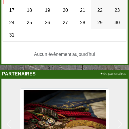
17
18
19
20
21
22
23
24
25
26
27
28
29
30
31
Aucun évènement aujourd'hui
PARTENAIRES
+ de partenaires
Précedent
Suiv