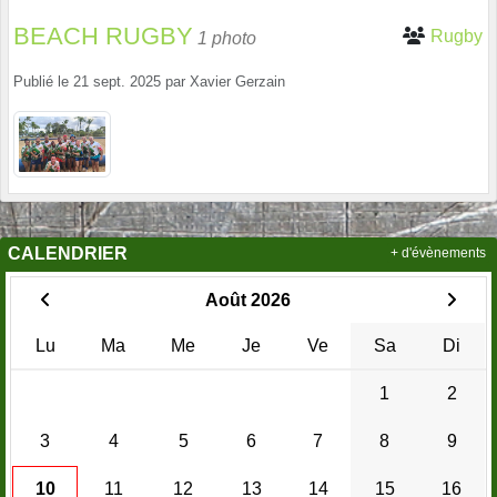
BEACH RUGBY
Rugby
1 photo
Publié le
21 sept. 2025
par
Xavier Gerzain
CALENDRIER
+ d'évènements
Août 2026
Lu
Ma
Me
Je
Ve
Sa
Di
1
2
3
4
5
6
7
8
9
10
11
12
13
14
15
16