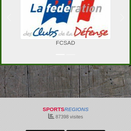
Précedent
Suiv
FCSAD
SPORTS
REGIONS
87398
visites