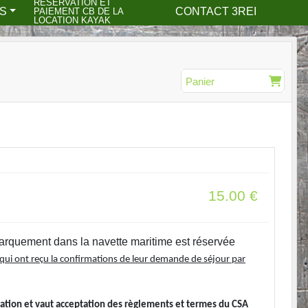
RESERVATION ET
S
CONTACT 3REI
PAIEMENT CB DE LA
LOCATION KAYAK
Panier
15.00
€
barquement dans la navette maritime est réservée
qui ont reçu la confirmations de leur demande de séjour par
vation
et vaut acceptation des règlements et termes du CSA