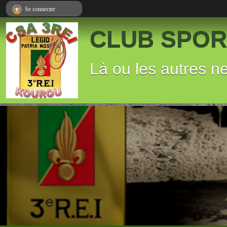
Panneau de gestion des cookies
Se connecter
CLUB SPORT
Là ou les autres n