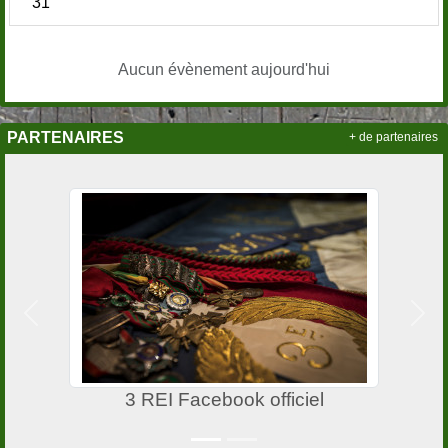
31
Aucun évènement aujourd'hui
PARTENAIRES
+ de partenaires
Précedent
Suiv
3 REI Facebook officiel