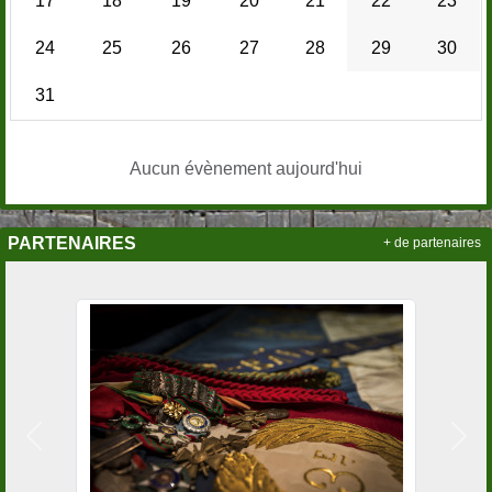
17
18
19
20
21
22
23
24
25
26
27
28
29
30
31
Aucun évènement aujourd'hui
PARTENAIRES
+ de partenaires
Précedent
Suiv