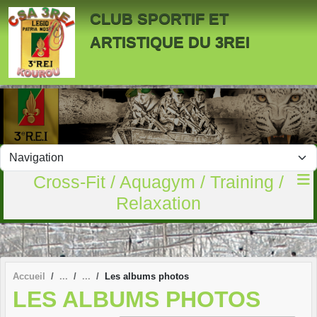
Panneau de gestion des cookies
CLUB SPORTIF ET
ARTISTIQUE DU 3REI
Cross-Fit / Aquagym / Training /
Relaxation
Accueil
Les albums photos
LES ALBUMS PHOTOS