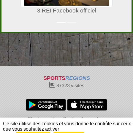
3 REI Facebook officiel
SPORTS
REGIONS
87323
visites
Charte cookies
Gestion des cookies
Ce site utilise des cookies et vous donne le contrôle sur ceux
Informations légales
Signaler un contenu inapproprié
que vous souhaitez activer