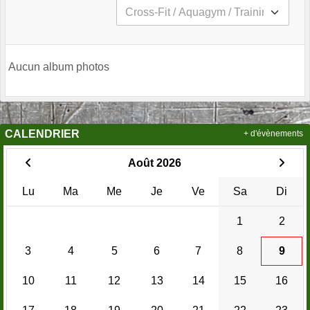
Aucun album photos
CALENDRIER
+ d'évènements
Août 2026
Lu
Ma
Me
Je
Ve
Sa
Di
1
2
3
4
5
6
7
8
9
10
11
12
13
14
15
16